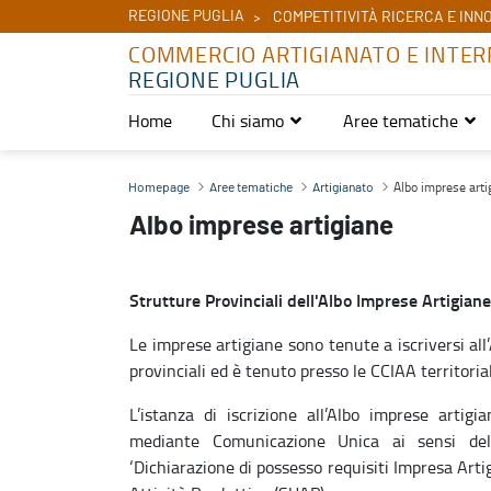
REGIONE PUGLIA
COMPETITIVITÀ RICERCA E INN
COMMERCIO ARTIGIANATO E INTER
REGIONE PUGLIA
Home
Chi siamo
Aree tematiche
Albo imprese artigiane - Commercio Artigianato e Internazionaliz
Albo imprese arti
Homepage
Aree tematiche
Artigianato
Albo imprese artigiane
Strutture Provinciali dell'Albo Imprese Artigiane
Le imprese artigiane sono tenute a iscriversi all
provinciali ed è tenuto presso le CCIAA territor
L’istanza di iscrizione all’Albo imprese artig
mediante Comunicazione Unica ai sensi dell
‘Dichiarazione di possesso requisiti Impresa Art