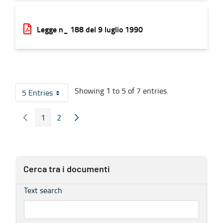
Legge n_ 188 del 9 luglio 1990
Showing 1 to 5 of 7 entries.
5 Entries
Per Page
1
2
Previous Page
Next Page
Page
Page
Cerca tra i documenti
Text search