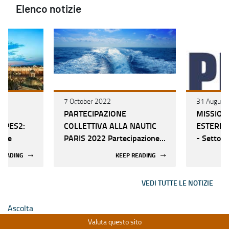
Elenco notizie
7 October 2022
31 August
PARTECIPAZIONE
MISSION
- PES2:
COLLETTIVA ALLA NAUTIC
ESTERI E
lare
PARIS 2022 Partecipazione
- Settore
collettiva a fiere NAUTICA
Date sec
READING
KEEP READING
DA DIPORTO
VEDI TUTTE LE NOTIZIE
Ascolta
Valuta questo sito