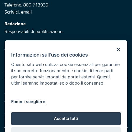
Telefono: 800 713939
Scrivici:
email
Redazione
Responsabili di pubblicazione
Protezione civile
×
Vai al sito di Protezione Civile Puglia
Informazioni sull'uso dei cookies
Iniziativa finanziata con risorse del POR Puglia 2014/2020 -
Questo sito web utilizza cookie essenziali per garantire
Asse XI
il suo corretto funzionamento e cookie di terze parti
per fornire servizi erogati da portali esterni. Questi
ultimi saranno impostati solo dopo il consenso.
Note legali
Cookie e privacy
Atti di notifica
Fammi scegliere
Feed RSS
Servizi Intranet
Accetta tutti