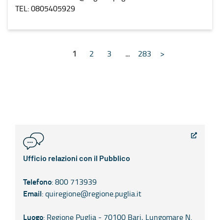
TEL: 0805405929
1
2
3
...
283
>
Ufficio relazioni con il Pubblico
Telefono
: 800 713939
Email
: quiregione@regione.puglia.it
Luogo
: Regione Puglia - 70100 Bari, Lungomare N.