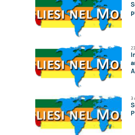
S
p
23
I
a
A
3 
S
P