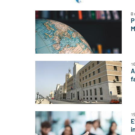
8 
P
M
16
A
f
19
E
i