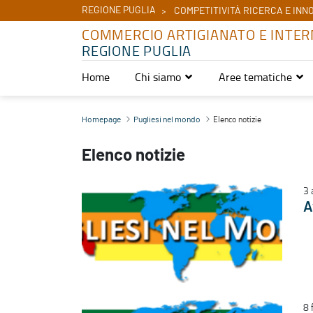
REGIONE PUGLIA
COMPETITIVITÀ RICERCA E INN
COMMERCIO ARTIGIANATO E INTER
REGIONE PUGLIA
Home
Chi siamo
Aree tematiche
Elenco notizie - Commercio Artigianato e Internazionalizzazione
Elenco notizie
Homepage
Pugliesi nel mondo
Elenco notizie
3 
A
8 