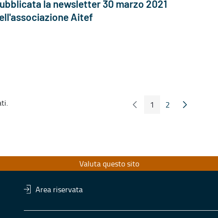
ubblicata la newsletter 30 marzo 2021
ell'associazione Aitef
ti.
1
2
Pagina Precedente
Pagina Seg
Pagina
Pagina
Valuta questo sito
Area riservata