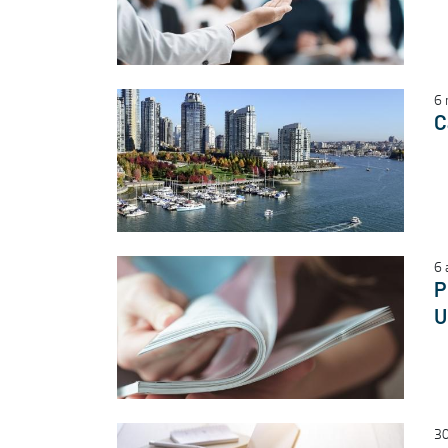
6 
C
6 
P
U
30