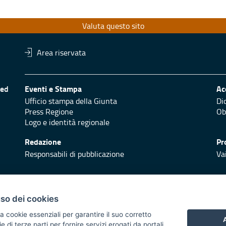
Valuta questo sito
Area riservata
 ed
Eventi e Stampa
Ac
Ufficio stampa della Giunta
Di
Press Regione
Obi
Logo e identità regionale
Redazione
Pr
Responsabili di pubblicazione
Vai
uso dei cookies
a cookie essenziali per garantire il suo corretto
 2014/2020 - Asse XI
A
di terze parti per fornire servizi erogati da portali