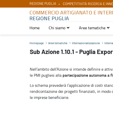
REGIONE PUGLIA
COMPETITIVITÀ RICERCA E INN
COMMERCIO ARTIGIANATO E INTER
REGIONE PUGLIA
Home
Chi siamo
Aree tematiche
Sub Azione 1.10.1 - Puglia Export Lab - Commercio Artigianato e 
Homepage
Aree tematiche
Internazionalizzazione
Intern
Sub Azione 1.10.1 - Puglia Expo
Nell’ambito dell’Azione si intende definire e att
partecipazione autonoma a fi
le PMI pugliesi alla
Lo schema prevederà l’applicazione di costi stan
rendicontazione dei progetti finanziati, in modo d
le imprese beneficiarie.