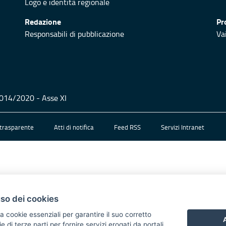
Logo e identità regionale
Redazione
Pr
Responsabili di pubblicazione
Vai
 2014/2020 - Asse XI
trasparente
Atti di notifica
Feed RSS
Servizi Intranet
uso dei cookies
a cookie essenziali per garantire il suo corretto
A
di terze parti per fornire servizi erogati da portali