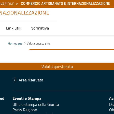
COMMERCIO ARTIGIANATO E INTERNAZIONALIZZAZIONE
OVAZIONE
NAZIONALIZZAZIONE
Link utili
Normative
one
Valuta questo sito
Homepage
Valuta questo sito
Area riservata
 ed
Eventi e Stampa
Ac
Ufficio stampa della Giunta
Di
Press Regione
Obi