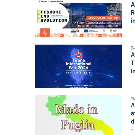
A
R
i
24
A
T
i
16
A
a
d
–