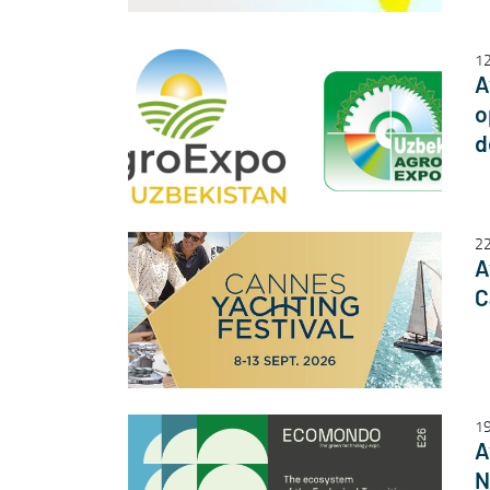
12
A
o
d
2
A
C
1
A
N