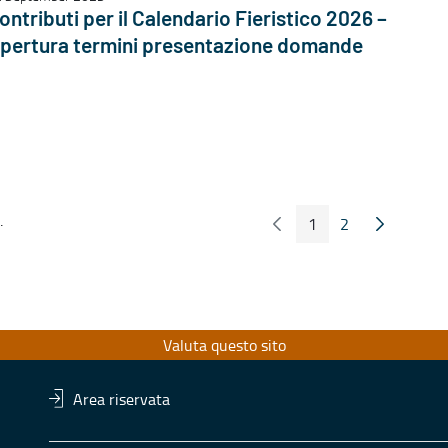
ontributi per il Calendario Fieristico 2026 –
pertura termini presentazione domande
.
1
2
Previous Page
Next Page
Page
Page
Valuta questo sito
Area riservata