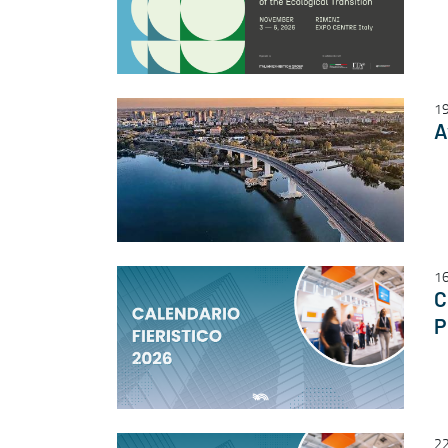
1
A
16
C
P
22