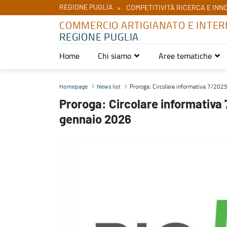
REGIONE PUGLIA
COMPETITIVITÀ RICERCA E INN
COMMERCIO ARTIGIANATO E INTER
REGIONE PUGLIA
Home
Chi siamo
Aree tematiche
Proroga: Circolare informativa 7/2025: Big 5 Construct Saudi 18 
Proroga: Circolare informativa 7/202
Homepage
News list
Proroga: Circolare informativa 
gennaio 2026