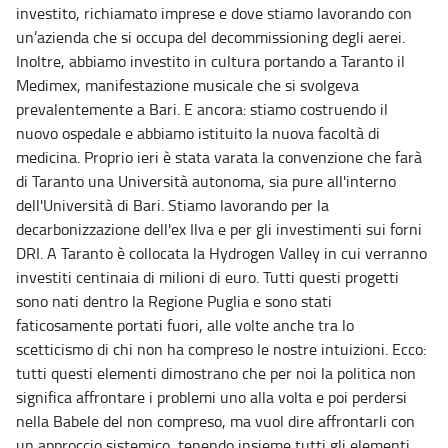
investito, richiamato imprese e dove stiamo lavorando con
un’azienda che si occupa del decommissioning degli aerei.
Inoltre, abbiamo investito in cultura portando a Taranto il
Medimex, manifestazione musicale che si svolgeva
prevalentemente a Bari. E ancora: stiamo costruendo il
nuovo ospedale e abbiamo istituito la nuova facoltà di
medicina. Proprio ieri è stata varata la convenzione che farà
di Taranto una Università autonoma, sia pure all'interno
dell'Università di Bari. Stiamo lavorando per la
decarbonizzazione dell'ex Ilva e per gli investimenti sui forni
DRI. A Taranto è collocata la Hydrogen Valley in cui verranno
investiti centinaia di milioni di euro. Tutti questi progetti
sono nati dentro la Regione Puglia e sono stati
faticosamente portati fuori, alle volte anche tra lo
scetticismo di chi non ha compreso le nostre intuizioni. Ecco:
tutti questi elementi dimostrano che per noi la politica non
significa affrontare i problemi uno alla volta e poi perdersi
nella Babele del non compreso, ma vuol dire affrontarli con
un approccio sistemico, tenendo insieme tutti gli elementi.