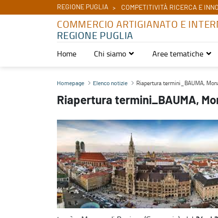
REGIONE PUGLIA
COMPETITIVITÀ RICERCA E INN
COMMERCIO ARTIGIANATO E INTER
REGIONE PUGLIA
Home
Chi siamo
Aree tematiche
Riapertura termini_BAUMA, Monaco 24-30 ottobre 2022 - Commerc
Riapertura termini_BAUMA, Mon
Homepage
Elenco notizie
Riapertura termini_BAUMA, Mo