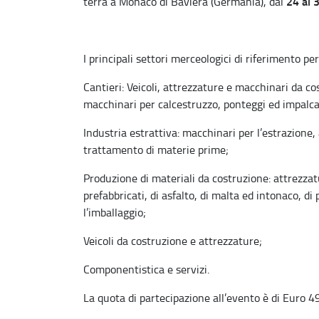
24 al 
terrà a Monaco di Baviera (Germania), dal
I principali settori merceologici di riferimento p
Cantieri: Veicoli, attrezzature e macchinari da c
macchinari per calcestruzzo, ponteggi ed impalcat
Industria estrattiva: macchinari per l’estrazione,
trattamento di materie prime;
Produzione di materiali da costruzione: attrezzat
prefabbricati, di asfalto, di malta ed intonaco, di
l’imballaggio;
Veicoli da costruzione e attrezzature;
Componentistica e servizi.
La quota di partecipazione all’evento è di Euro 4