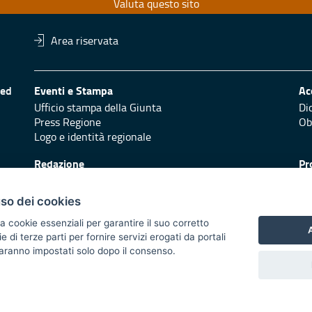
Valuta questo sito
Area riservata
 ed
Eventi e Stampa
Ac
Ufficio stampa della Giunta
Di
Press Regione
Obi
Logo e identità regionale
Redazione
Pr
Responsabili di pubblicazione
Vai
uso dei cookies
a cookie essenziali per garantire il suo corretto
A
di terze parti per fornire servizi erogati da portali
 saranno impostati solo dopo il consenso.
 2014/2020 - Asse XI
trasparente
Atti di notifica
Feed RSS
Servizi Intranet