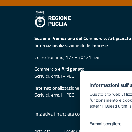
Sezione Promozione del Commercio, Artigianato
Internazionalizzazione delle Imprese
Corso Sonnino, 177 - 70121 Bari
Commercio e Artigianato
Scrivici:
email
-
PEC
Informazioni sull'
Internazionalizzazione
Scrivici:
email
-
PEC
Questo sito web utilizz
funzionamento e cookie 
esterni. Questi ultimi
Iniziativa finanziata con risorse del POR Puglia
Fammi scegliere
Note legali
Cookie e privacy
Amministrazione 