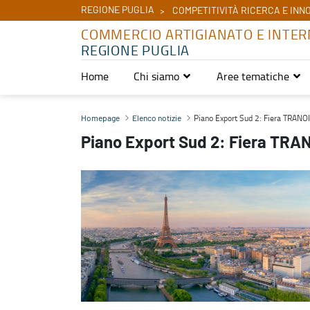
REGIONE PUGLIA
COMPETITIVITÀ RICERCA E INN
COMMERCIO ARTIGIANATO E INTER
REGIONE PUGLIA
Home
Chi siamo
Aree tematiche
Piano Export Sud 2: Fiera TRANOI FEMME - Parigi 5-7 marzo 2022
Piano Export Sud 2: Fiera TRAN
Homepage
Elenco notizie
Piano Export Sud 2: Fiera TRAN