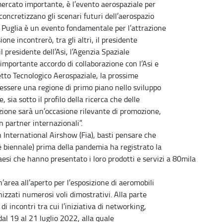
ercato importante, è l’evento aerospaziale per
concretizzano gli scenari futuri dell’aerospazio
 Puglia è un evento fondamentale per l’attrazione
one incontrerò, tra gli altri, il presidente
il presidente dell’Asi, l’Agenzia Spaziale
n importante accordo di collaborazione con l’Asi e
etto Tecnologico Aerospaziale, la prossime
 essere una regione di primo piano nello sviluppo
, sia sotto il profilo della ricerca che delle
azione sarà un’occasione rilevante di promozione,
 partner internazionali”.
 International Airshow (Fia), basti pensare che
 è biennale) prima della pandemia ha registrato la
esi che hanno presentato i loro prodotti e servizi a 80mila
’area all’aperto per l’esposizione di aeromobili
nizzati numerosi voli dimostrativi. Alla parte
i incontri tra cui l’iniziativa di networking,
l 19 al 21 luglio 2022, alla quale