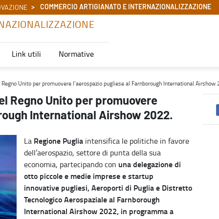
COMMERCIO ARTIGIANATO E INTERNAZIONALIZZAZIONE
OVAZIONE
NAZIONALIZZAZIONE
Link utili
Normative
erospazio pugliese al Farnborough International Airshow 2022. - 
l Regno Unito per promuovere l’aerospazio pugliese al Farnborough International Airshow
nel Regno Unito per promuovere
orough International Airshow 2022.
Regione Puglia
La
intensifica le politiche in favore
dell’aerospazio, settore di punta della sua
una delegazione di
economia, partecipando con
otto piccole e medie imprese e startup
innovative pugliesi, Aeroporti di Puglia e Distretto
Tecnologico Aerospaziale al Farnborough
International Airshow 2022, in programma a