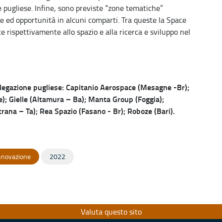
 pugliese. Infine, sono previste “zone tematiche”
e ed opportunità in alcuni comparti. Tra queste la Space
rispettivamente allo spazio e alla ricerca e sviluppo nel
elegazione pugliese: Capitanio Aerospace (Mesagne -Br);
e); Gielle (Altamura – Ba); Manta Group (Foggia);
na – Ta); Rea Spazio (Fasano - Br); Roboze (Bari).
Innovazione
2022
Valuta questo sito