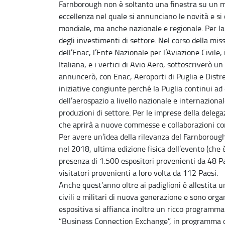
Farnborough non è soltanto una finestra su un m
eccellenza nel quale si annunciano le novità e si 
mondiale, ma anche nazionale e regionale. Per la
degli investimenti di settore. Nel corso della missi
dell’Enac, l’Ente Nazionale per l’Aviazione Civile, 
Italiana, e i vertici di Avio Aero, sottoscriverò u
annuncerò, con Enac, Aeroporti di Puglia e Distr
iniziative congiunte perché la Puglia continui ad
dell’aerospazio a livello nazionale e internazionale
produzioni di settore. Per le imprese della deleg
che aprirà a nuove commesse e collaborazioni con
Per avere un’idea della rilevanza del Farnborough
nel 2018, ultima edizione fisica dell’evento (che
presenza di 1.500 espositori provenienti da 48 Pa
visitatori provenienti a loro volta da 112 Paesi.
Anche quest’anno oltre ai padiglioni è allestita un
civili e militari di nuova generazione e sono orga
espositiva si affianca inoltre un ricco programma d
“Business Connection Exchange”, in programma da