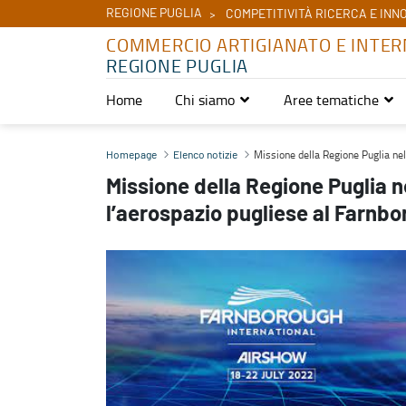
REGIONE PUGLIA
COMPETITIVITÀ RICERCA E INN
COMMERCIO ARTIGIANATO E INTER
REGIONE PUGLIA
Home
Chi siamo
Aree tematiche
Missione della Regione Puglia nel Regno Unito per promuovere l’a
Missione della Regione Puglia ne
Homepage
Elenco notizie
Missione della Regione Puglia 
l’aerospazio pugliese al Farnb