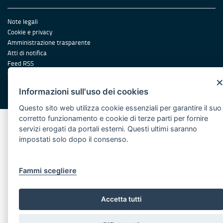
Note legali
Cookie e privacy
Amministrazione trasparente
Atti di notifica
Feed RSS
Servizi Intranet
Informazioni sull'uso dei cookies
© Regione Puglia
Questo sito web utilizza cookie essenziali per garantire il suo
corretto funzionamento e cookie di terze parti per fornire
servizi erogati da portali esterni. Questi ultimi saranno
impostati solo dopo il consenso.
Fammi scegliere
Accetta tutti