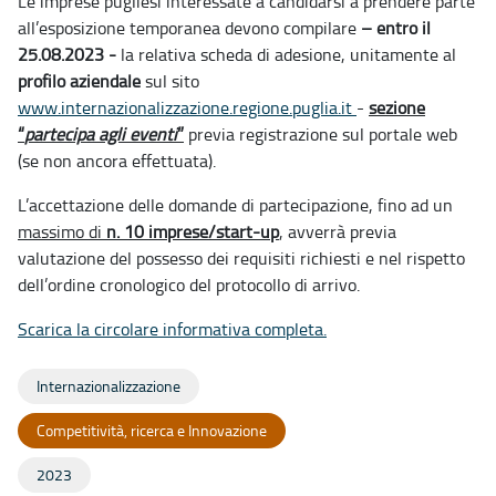
Le imprese pugliesi interessate a candidarsi a prendere parte
all’esposizione temporanea devono compilare
– entro il
25.08.2023 -
la relativa scheda di adesione, unitamente al
profilo aziendale
sul sito
www.internazionalizzazione.regione.puglia.it
-
sezione
“
partecipa agli eventi
”
previa registrazione sul portale web
(se non ancora effettuata).
L’accettazione delle domande di partecipazione, fino ad un
massimo di
n. 10 imprese/start-up
, avverrà previa
valutazione del possesso dei requisiti richiesti e nel rispetto
dell’ordine cronologico del protocollo di arrivo
.
Scarica la circolare informativa completa.
Internazionalizzazione
Competitività, ricerca e Innovazione
2023