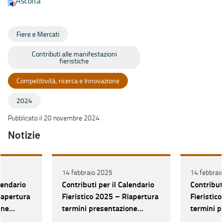
Ascolta
Fiere e Mercati
Contributi alle manifestazioni
fieristiche
Competitività, ricerca e Innovazione
2024
Pubblicato il 20 novembre 2024
Notizie
14 febbraio 2025
14 febbrai
lendario
Contributi per il Calendario
Contribut
iapertura
Fieristico 2025 – Riapertura
Fieristic
one
termini presentazione
termini 
domande
domande