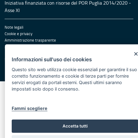
Iniziativa finanziata con risorse del POR Puglia 2014/2020 -
Asse XI
Note legali
Cookie e privacy
Amministrazione trasparente
Atti di notifica
Feed RSS
Informazioni sull'uso dei cookies
Servizi Intranet
Questo sito web utilizza cookie essenziali per garantire il suo
© Regione Puglia
corretto funzionamento e cookie di terze parti per fornire
servizi erogati da portali esterni. Questi ultimi saranno
impostati solo dopo il consenso.
Fammi scegliere
Accetta tutti