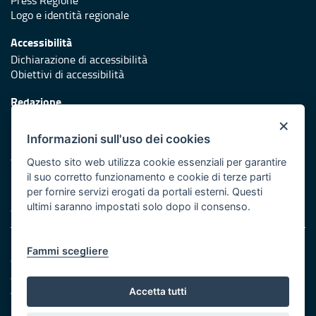
Logo e identità regionale
Accessibilità
Dichiarazione di accessibilità
Obiettivi di accessibilità
Redazione
Responsabili di pubblicazione
×
Informazioni sull'uso dei cookies
Protezione civile
Vai al sito di Protezione Civile Puglia
Questo sito web utilizza cookie essenziali per garantire
il suo corretto funzionamento e cookie di terze parti
Iniziativa finanziata con risorse del POR Puglia 2014/2020 -
per fornire servizi erogati da portali esterni. Questi
Asse XI
ultimi saranno impostati solo dopo il consenso.
Note legali
Fammi scegliere
Cookie e privacy
Amministrazione trasparente
Atti di notifica
Accetta tutti
Feed RSS