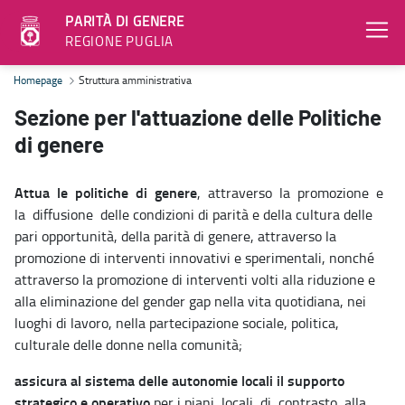
PARITÀ DI GENERE
REGIONE PUGLIA
Struttura amministrativa - Parità di genere
Homepage
Struttura amministrativa
Sezione per l'attuazione delle Politiche
di genere
Attua le politiche di genere
, attraverso la promozione e
la diffusione delle condizioni di parità e della cultura delle
pari opportunità, della parità di genere, attraverso la
promozione di interventi innovativi e sperimentali, nonché
attraverso la promozione di interventi volti alla riduzione e
alla eliminazione del gender gap nella vita quotidiana, nei
luoghi di lavoro, nella partecipazione sociale, politica,
culturale delle donne nella comunità;
assicura al sistema delle autonomie locali il supporto
strategico e operativo
per i piani locali di contrasto alla