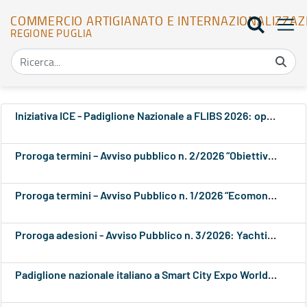
COMMERCIO ARTIGIANATO E INTERNAZIONALIZZAZ
REGIONE PUGLIA
Feedrss - Commercio Artigianato e Internazionalizzazione
Iniziativa ICE - Padiglione Nazionale a FLIBS 2026: opportunità per le imprese italiane della nautica da diporto
Proroga termini – Avviso pubblico n. 2/2026 “Obiettivo Cina 2026”
Proroga termini – Avviso Pubblico n. 1/2026 “Ecomondo, Rimini 3-6 novembre 2026”
Proroga adesioni - Avviso Pubblico n. 3/2026: Yachting Festival Cannes 2026
Padiglione nazionale italiano a Smart City Expo World Congress 2026 di Barcellona