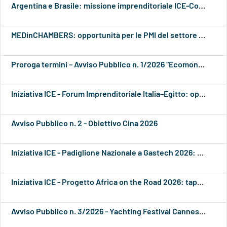
Argentina e Brasile: missione imprenditoriale ICE-Confindustria dal 7 all’11 settembre 2026
MEDinCHAMBERS: opportunità per le PMI del settore tessile, abbigliamento, pelle e calzature
Proroga termini – Avviso Pubblico n. 1/2026 “Ecomondo, Rimini 3-6 novembre 2026”
Iniziativa ICE - Forum Imprenditoriale Italia–Egitto: opportunità di collaborazione per le imprese italiane
Avviso Pubblico n. 2 - Obiettivo Cina 2026
Iniziativa ICE - Padiglione Nazionale a Gastech 2026: prorogati i termini di adesione
Iniziativa ICE - Progetto Africa on the Road 2026: tappa a Nairobi per le imprese italiane della trasformazione alimentare
Avviso Pubblico n. 3/2026 - Yachting Festival Cannes 2026